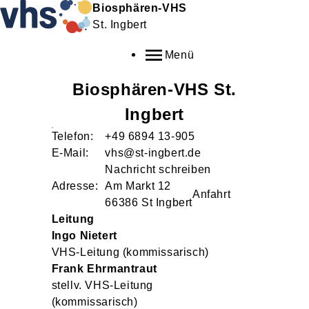
Biosphären-VHS
St. Ingbert
Menü
Biosphären-VHS St.
Ingbert
Telefon:
+49 6894 13-905
E-Mail:
vhs@st-ingbert.de
Nachricht schreiben
Adresse:
Am Markt
12
Anfahrt
66386
St Ingbert
Leitung
Ingo
Nietert
VHS-Leitung (kommissarisch)
Frank
Ehrmantraut
stellv. VHS-Leitung
(kommissarisch)