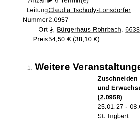
Anzahl
6 Termin(e)
Leitung
Claudia Tschudy-Lonsdorfer
Nummer
2.0957
Ort
Bürgerhaus Rohrbach
,
6638
Preis
54,50 € (38,10 €)
Weitere Veranstaltun
Zuschneiden 
und Erwachs
2.0958
25.01.27 - 08
St. Ingbert