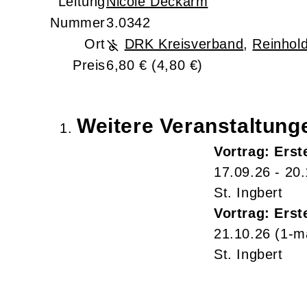
Leitung
Nicole Deckarm
Nummer
3.0342
Ort
DRK Kreisverband
,
Reinhold
Preis
6,80 € (4,80 €)
Weitere Veranstaltun
Vortrag: Erst
17.09.26 - 20
St. Ingbert
Vortrag: Erst
21.10.26
(1-m
St. Ingbert