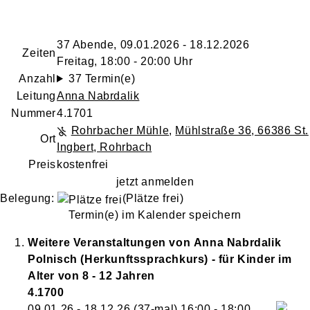
37 Abende, 09.01.2026 - 18.12.2026
Zeiten
Freitag, 18:00 - 20:00 Uhr
Anzahl
37 Termin(e)
Leitung
Anna Nabrdalik
Nummer
4.1701
Rohrbacher Mühle
,
Mühlstraße 36, 66386 St.
Ort
Ingbert, Rohrbach
Preis
kostenfrei
jetzt anmelden
Belegung:
(Plätze frei)
Termin(e) im Kalender speichern
Weitere Veranstaltungen von
Anna
Nabrdalik
Polnisch (Herkunftssprachkurs) - für Kinder im
Alter von 8 - 12 Jahren
4.1700
09.01.26 - 18.12.26
(37-mal)
16:00
- 18:00