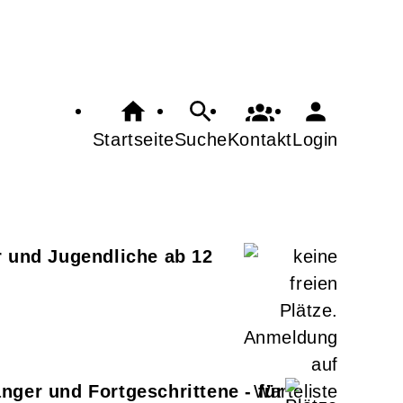
Startseite
Suche
Kontakt
Login
 und Jugendliche ab 12
änger und Fortgeschrittene - für