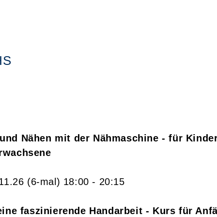
HS
und Nähen mit der Nähmaschine - für Kinder
Erwachsene
.11.26
(6-mal)
18:00
- 20:15
eine faszinierende Handarbeit - Kurs für Anf