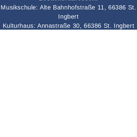
Musikschule: Alte Bahnhofstraße 11, 66386 St.
Ingbert
Kulturhaus: Annastraße 30, 66386 St. Ingbert
Tel.: +49 6894 13-905
vhs@st-ingbert.de
Lage & Routenplaner
Impressum
AGB
Datenschutz
Widerruf erklären